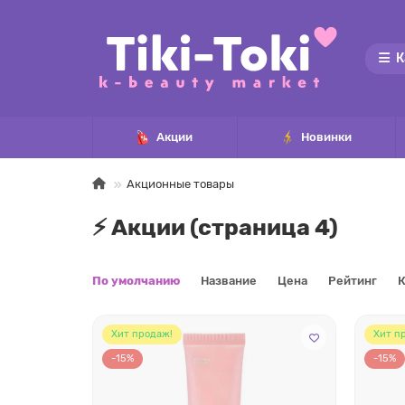
К
Акции
Новинки
Акционные товары
⚡️ Акции (страница 4)
По умолчанию
Название
Цена
Рейтинг
К
Хит продаж!
Хит п
-15%
-15%