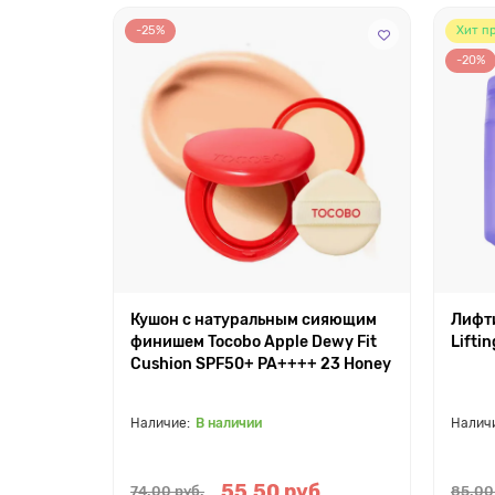
-25%
Хит п
-20%
Кушон с натуральным сияющим
Лифти
финишем Tocobo Apple Dewy Fit
Lifti
Cushion SPF50+ PA++++ 23 Honey
В наличии
55.50 руб.
74.00 руб.
85.00