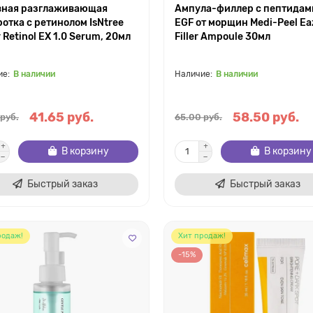
вная разглаживающая
Ампула-филлер с пептидам
отка с ретинолом IsNtree
EGF от морщин Medi-Peel Ea
 Retinol EX 1.0 Serum, 20мл
Filler Ampoule 30мл
В наличии
В наличии
41.65 руб.
58.50 руб.
 руб.
65.00 руб.
В корзину
В корзину
Быстрый заказ
Быстрый заказ
родаж!
Хит продаж!
-15%