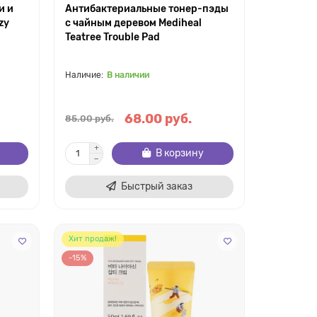
и и
Антибактериальные тонер-пэды
zy
с чайным деревом Mediheal
Teatree Trouble Pad
В наличии
68.00 руб.
85.00 руб.
В корзину
Быстрый заказ
Хит продаж!
-15%