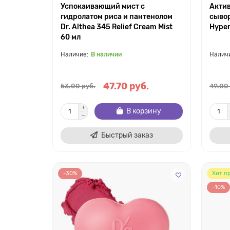
Успокаивающий мист с
Акти
гидролатом риса и пантенолом
сывор
Dr. Althea 345 Relief Cream Mist
Hyper
60 мл
В наличии
47.70 руб.
53.00 руб.
49.00
В корзину
Быстрый заказ
-30%
Хит п
-10%