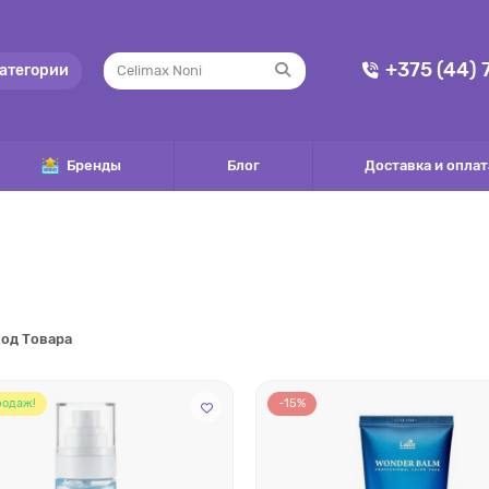
+375 (44)
атегории
Бренды
Блог
Доставка и оплат
од Товара
родаж!
-15%