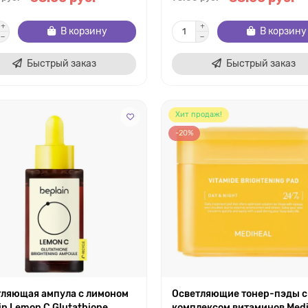
В корзину
В корзину
Быстрый заказ
Быстрый заказ
Хит продаж!
-20%
тляющая ампула с лимоном
Осветляющие тонер-пэды с
in Lemon C Glutathione
комплексом витаминов Medi