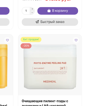
В корзину
Быстрый заказ
Хит продаж!
-20%
Очищающие пилинг-пэды с
heal
энзимами и LHA-кислотой