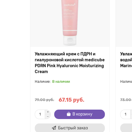
Увлажняющий крем с ПДРН и
Увла
гиалуроновой кислотой medicube
водой
PDRN Pink Hyaluronic Moisturizing
Marine
Cream
В наличии
67.15 руб.
79.00 руб.
73.00
В корзину
Быстрый заказ