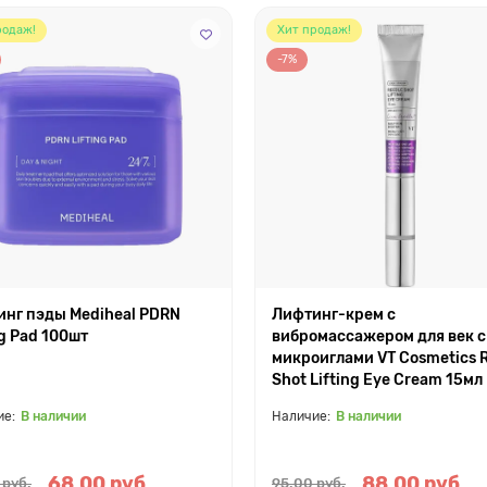
родаж!
Хит продаж!
-7%
нг пэды Mediheal PDRN
Лифтинг-крем с
ng Pad 100шт
вибромассажером для век с
микроиглами VT Cosmetics 
Shot Lifting Eye Cream 15мл
В наличии
В наличии
68.00 руб.
88.00 руб.
 руб.
95.00 руб.