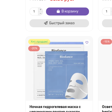
В корзину
Быстрый заказ
Хит продаж!
-15%
-20%
Ночная гидрогелевая маска с
Осве
церамидами против сухости
bepla