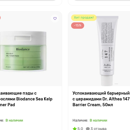
Хит продаж!
-15%
каивающие пэды с
Успокаивающий барьерный
ослями Biodance Sea Kelp
с церамидами Dr. Althea 147
oner Pad
Barrier Cream, 50мл
В наличии
В наличии
5.0
3 отзыва