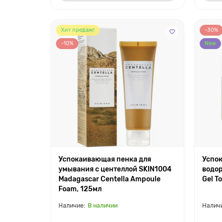
Хит продаж!
-30%
-10%
New
Успокаивающая пенка для
Успо
умывания с центеллой SKIN1004
водор
Madagascar Centella Ampoule
Gel T
Foam, 125мл
В наличии