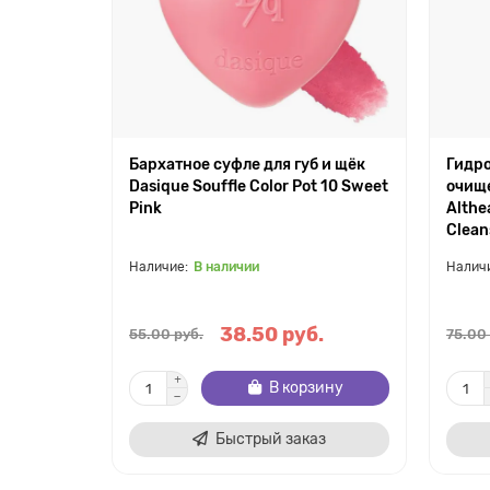
Бархатное суфле для губ и щёк
Гидро
Dasique Souffle Color Pot 10 Sweet
очище
Pink
Althe
Clean
В наличии
38.50 руб.
55.00 руб.
75.00
В корзину
Быстрый заказ