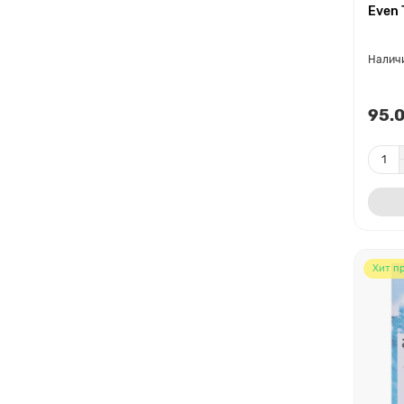
Even 
95.0
Хит п