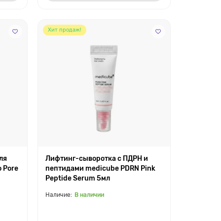
Хит продаж!
ля
Лифтинг-сыворотка с ПДРН и
 Pore
пептидами medicube PDRN Pink
Peptide Serum 5мл
В наличии