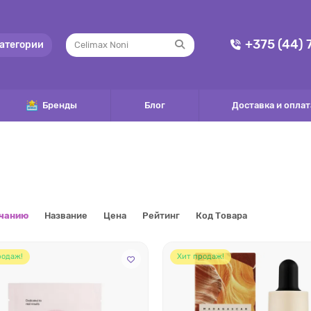
+375 (44)
атегории
Бренды
Блог
Доставка и оплат
лчанию
Название
Цена
Рейтинг
Код Товара
родаж!
Хит продаж!