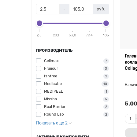
-
руб.
2,5
28,1
53,8
79,4
105
ПРОИЗВОДИТЕЛЬ
Гелев
Celimax
7
колла
Colla
Fraijour
3
Isntree
2
Medicube
10
MEDIPEEL
1
Missha
6
5.00
Real Barrier
2
Round Lab
2
Показать еще 2
АКТИВНЫЕ КОМПОНЕНТЫ