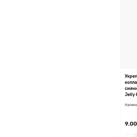
Укре
колла
сияни
Jelly
9.00