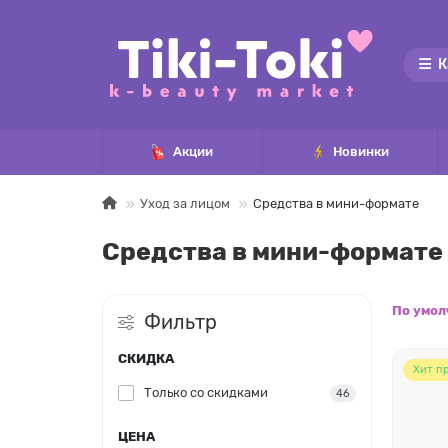
К
Акции
Новинки
Уход за лицом
Средства в мини-формате
Средства в мини-формате
По умо
Фильтр
СКИДКА
Хит п
Только со cкидками
46
ЦЕНА