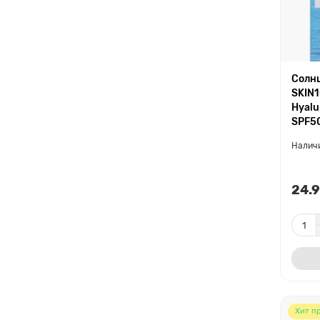
Солн
SKIN1
Hyalu
SPF5
24.9
Хит п