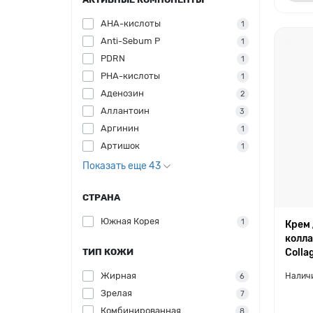
AHA-кислоты
1
Anti-Sebum P
1
PDRN
1
PHA-кислоты
1
Аденозин
2
Аллантоин
3
Аргинин
1
Артишок
1
Показать еще 43
СТРАНА
Южная Корея
1
Крем 
колла
ТИП КОЖИ
Colla
Жирная
6
Зрелая
7
Комбинированная
8