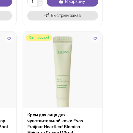
В корзину
Быстрый заказ
Хит продаж!
Крем для лица для
пор
чувствительной кожи Evas
Shot
Fraijour Heartleaf Blemish
Moisture Cream (10мл)