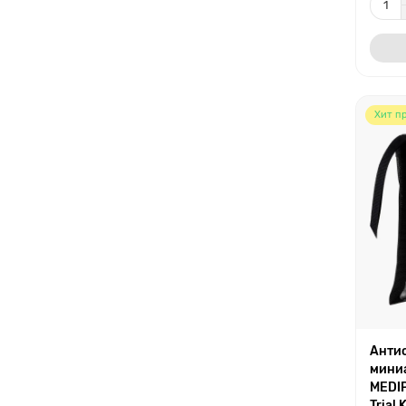
Хит п
Анти
мини
MEDIP
Trial K