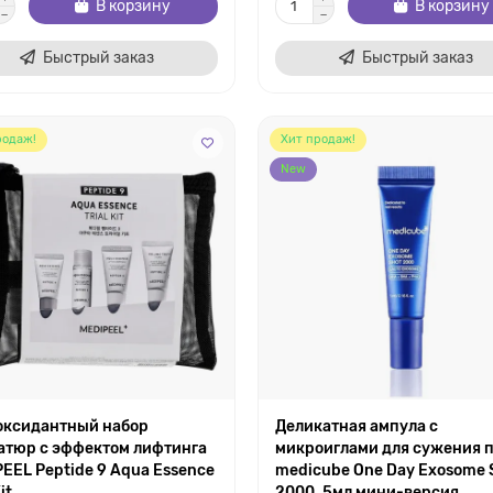
В корзину
В корзину
Быстрый заказ
Быстрый заказ
родаж!
Хит продаж!
New
оксидантный набор
Деликатная ампула с
атюр с эффектом лифтинга
микроиглами для сужения 
EEL Peptide 9 Aqua Essence
medicube One Day Exosome 
it
2000, 5мл мини-версия