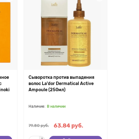
нное
Сыворотка против выпадения
с
волос La'dor Dermatical Active
inoki
Ampoule (250мл)
В наличии
63.84 руб.
79.80 руб.