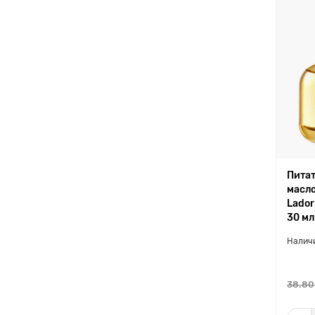
Пита
масло
Lador
30 мл
38.80