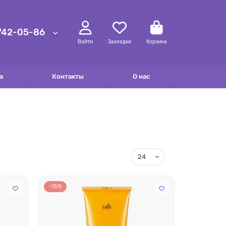
 742-05-86
Войти
Закладки
Корзина
а
Контакты
О нас
-15%