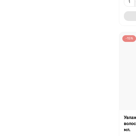
-15%
Увла
волос
мл.