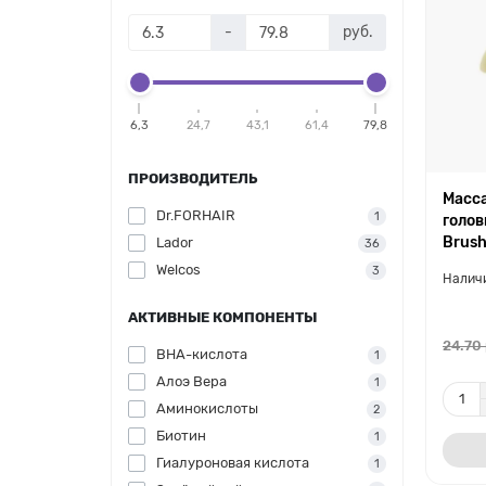
-
руб.
6,3
24,7
43,1
61,4
79,8
ПРОИЗВОДИТЕЛЬ
Масс
Dr.FORHAIR
1
голов
Brus
Lador
36
Welcos
3
АКТИВНЫЕ КОМПОНЕНТЫ
24.70 
BHA-кислота
1
Алоэ Вера
1
Аминокислоты
2
Биотин
1
Гиалуроновая кислота
1