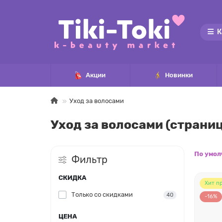
К
Акции
Новинки
Уход за волосами
Уход за волосами (страниц
По умо
Фильтр
СКИДКА
Хит п
Только со cкидками
40
-16%
ЦЕНА