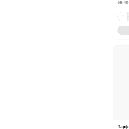
58.40
Парф