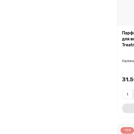
Парф
для в
Treat
31.5
-15%