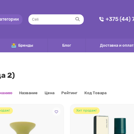
+375 (44)
атегории
Бренды
Блог
Доставка и оплат
а 2)
лчанию
Название
Цена
Рейтинг
Код Товара
родаж!
Хит продаж!