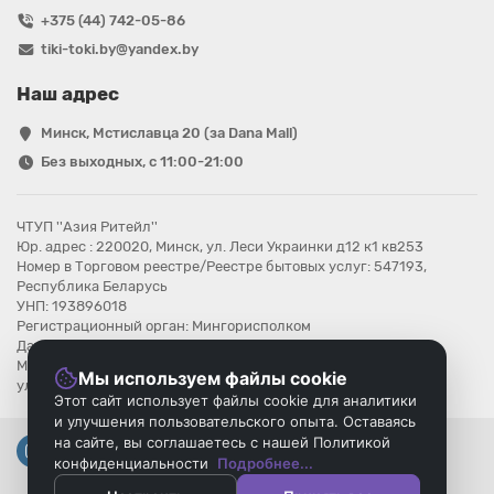
+375 (44) 742-05-86
tiki-toki.by@yandex.by
Наш адрес
Минск, Мстиславца 20 (за Dana Mall)
Без выходных, с 11:00-21:00
ЧТУП ''Азия Ритейл''
Юр. адрес : 220020, Минск, ул. Леси Украинки д12 к1 кв253
Номер в Торговом реестре/Реестре бытовых услуг: 547193,
Республика Беларусь
УНП: 193896018
Регистрационный орган: Мингорисполком
Дата регистрации компании: 08.08.2025
Местонахождение книги замечаний и предложений: г.Минск,
Мы используем файлы cookie
ул.Мстиславца 20
Этот сайт использует файлы cookie для аналитики
и улучшения пользовательского опыта. Оставаясь
на сайте, вы соглашаетесь с нашей Политикой
конфиденциальности
Подробнее...