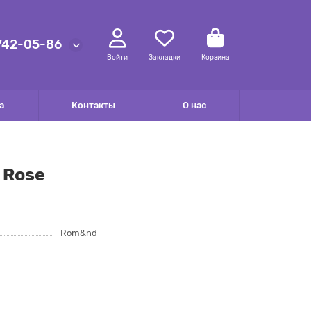
 742-05-86
Войти
Закладки
Корзина
а
Контакты
О нас
 Rose
Rom&nd