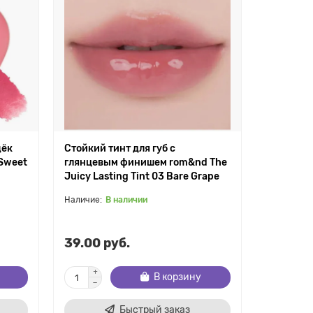
щёк
Стойкий тинт для губ с
Стойкий т
 Sweet
глянцевым финишем rom&nd The
глянцев
Juicy Lasting Tint 03 Bare Grape
Juicy Last
В наличии
В
39.00 руб.
39.00 р
В корзину
Быстрый заказ