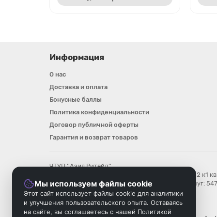
Информация
О нас
Доставка и оплата
Бонусные баллы
Политика конфиденциальности
Договор публичной оферты
Гарантия и возврат товаров
ЧТУП ''Азия Ритейл''
Юр. адрес : 220020, Минск, ул. Леси Украинки д12 к1 к
Мы используем файлы cookie
Номер в Торговом реестре/Реестре бытовых услуг: 54
УНП: 193896018
Этот сайт использует файлы cookie для аналитики
Регистрационный орган: Мингорисполком
и улучшения пользовательского опыта. Оставаясь
Дата регистрации компании: 08.08.2025
на сайте, вы соглашаетесь с нашей Политикой