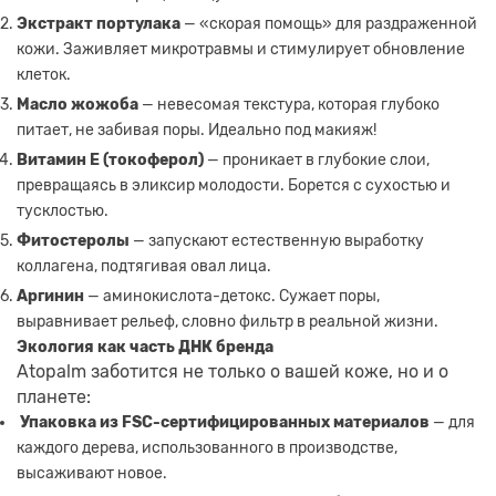
Экстракт портулака
— «скорая помощь» для раздраженной
кожи. Заживляет микротравмы и стимулирует обновление
клеток.
Масло жожоба
— невесомая текстура, которая глубоко
питает, не забивая поры. Идеально под макияж!
Витамин Е (токоферол)
— проникает в глубокие слои,
превращаясь в эликсир молодости. Борется с сухостью и
тусклостью.
Фитостеролы
— запускают естественную выработку
коллагена, подтягивая овал лица.
Аргинин
— аминокислота-детокс. Сужает поры,
выравнивает рельеф, словно фильтр в реальной жизни.
Экология как часть ДНК бренда
Atopalm заботится не только о вашей коже, но и о
планете:
Упаковка из FSC-сертифицированных материалов
— для
каждого дерева, использованного в производстве,
высаживают новое.