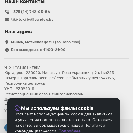
Наши контакты
+375 (44) 742-05-86
tiki-toki.by@yandex.by
Наш адрес
Минск, Мстиславца 20 (за Dana Mall)
Без выходных, с 11:00-21:00
ЧТУП ''Азия Ритейл''
Юр. адрес : 220020, Минск, ул. Леси Украинки д12 к1 кв253
Номер в Торговом реестре/Реестре бытовых услуг: 547193,
Республика Беларусь
УНП: 193896018
Регистрационный орган: Мингорисполком
Дата регистрации компании: 08.08.2025
Местонахождение книги замечаний и предложений: г.Минск,
Мы используем файлы cookie
ул.Мстиславца 20
Этот сайт использует файлы cookie для аналитики
и улучшения пользовательского опыта. Оставаясь
на сайте, вы соглашаетесь с нашей Политикой
конфиденциальности
Подробнее...