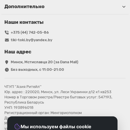
Дополнительно
Наши контакты
+375 (44) 742-05-86
tiki-toki.by@yandex.by
Наш адрес
Минск, Мстиславца 20 (за Dana Mall)
Без выходных, с 11:00-21:00
ЧТУП ''Азия Ритейл''
Юр. адрес : 220020, Минск, ул. Леси Украинки д12 к1 кв253
Номер в Торговом реестре/Реестре бытовых услуг: 547193,
Республика Беларусь
УНП: 193896018
Регистрационный орган: Мингорисполком
Дата регистрации компании: 08.08.2025
Местонахождение книги замечаний и предложений: г.Минск,
Мы используем файлы cookie
ул.Мстиславца 20