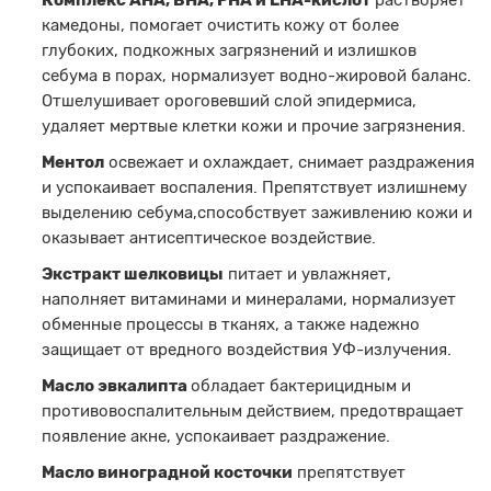
Комплекс AHA, BHA, PHA и LHA-кислот
растворяет
камедоны, помогает очистить кожу от более
глубоких, подкожных загрязнений и излишков
себума в порах, нормализует водно-жировой баланс.
Отшелушивает ороговевший слой эпидермиса,
удаляет мертвые клетки кожи и прочие загрязнения.
Ментол
освежает и охлаждает, снимает раздражения
и успокаивает воспаления. Препятствует излишнему
выделению себума,способствует заживлению кожи и
оказывает антисептическое воздействие.
Экстракт шелковицы
питает и увлажняет,
наполняет витаминами и минералами, нормализует
обменные процессы в тканях, а также надежно
защищает от вредного воздействия УФ-излучения.
Масло эвкалипта
обладает бактерицидным и
противовоспалительным действием, предотвращает
появление акне, успокаивает раздражение.
Масло виноградной косточки
препятствует