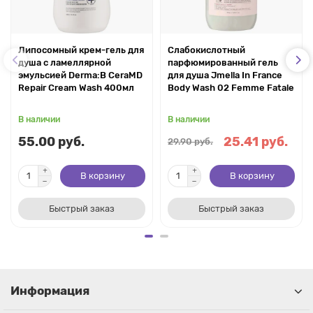
Липосомный крем-гель для
Слабокислотный
душа с ламеллярной
парфюмированный гель
эмульсией Derma:B CeraMD
для душа Jmella In France
Repair Cream Wash 400мл
Body Wash 02 Femme Fatale
В наличии
В наличии
55.00 руб.
25.41 руб.
29.90 руб.
В корзину
В корзину
Быстрый заказ
Быстрый заказ
Информация