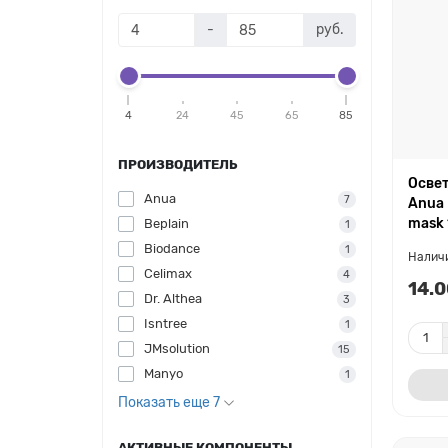
-
руб.
4
24
45
65
85
ПРОИЗВОДИТЕЛЬ
Освет
Anua
7
Anua 
mask 
Beplain
1
Biodance
1
Celimax
4
14.0
Dr. Althea
3
Isntree
1
JMsolution
15
Manyo
1
Показать еще 7
АКТИВНЫЕ КОМПОНЕНТЫ