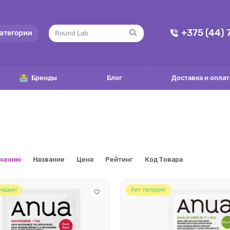
+375 (44)
атегории
Бренды
Блог
Доставка и оплат
лчанию
Название
Цена
Рейтинг
Код Товара
родаж!
Хит продаж!