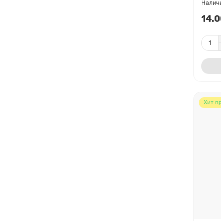
14.0
Хит п