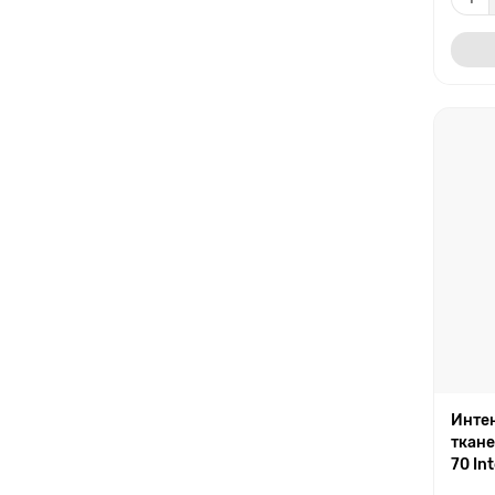
Инте
ткане
70 In