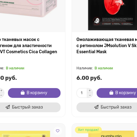
 тканевых масок с
Омолаживающая тканевая 
геном для эластичности
с ретинолом JMsolution V Sk
VT Cosmetics Cica Collagen
Essential Mask
В наличии
В наличии
0 руб.
6.00 руб.
В корзину
В корзину
Быстрый заказ
Быстрый заказ
Хит продаж!