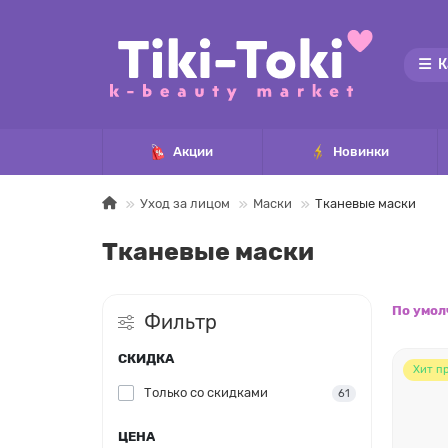
К
Акции
Новинки
Уход за лицом
Маски
Тканевые маски
Тканевые маски
По умо
Фильтр
СКИДКА
Хит п
Только со cкидками
61
ЦЕНА