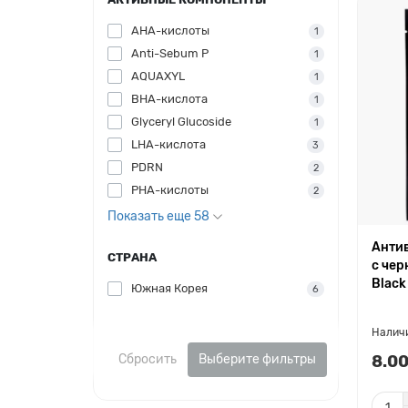
AHA-кислоты
1
Anti-Sebum P
1
AQUAXYL
1
BHA-кислота
1
Glyceryl Glucoside
1
LHA-кислота
3
PDRN
2
PHA-кислоты
2
Показать еще 58
Антив
СТРАНА
с чер
Black
Южная Корея
6
Сбросить
Выберите фильтры
8.00