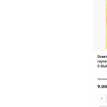
Освет
глута
C Glu
9.00