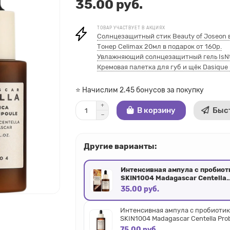
35.00 руб.
ТОВАР УЧАСТВУЕТ В АКЦИЯХ
Солнцезащитный стик Beauty of Joseon в
Тонер Celimax 20мл в подарок от 160р.
Увлажняющий солнцезащитный гель IsNtr
Кремовая палетка для губ и щёк Dasique 
⭐ Начислим 2.45 бонусов за покупку
В корзину
Быс
Другие варианты:
Интенсивная ампула с пробио
SKIN1004 Madagascar Centella
Probio-Cica Intensive Ampoule 
35.00 руб.
Интенсивная ампула с пробиоти
SKIN1004 Madagascar Centella Pro
Intensive Ampoule 50мл
75.00 руб.