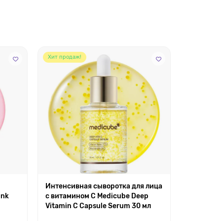
Хит продаж!
Интенсивная сыворотка для лица
Себорег
ink
с витамином С Medicube Deep
для суже
Vitamin C Capsule Serum 30 мл
Pore One