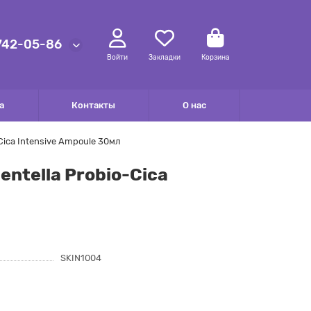
 742-05-86
Войти
Закладки
Корзина
а
Контакты
О нас
ica Intensive Ampoule 30мл
ntella Probio-Cica
SKIN1004