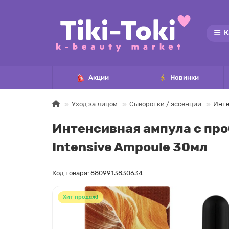
К
Акции
Новинки
Уход за лицом
Сыворотки / эссенции
Инте
Интенсивная ампула с про
Intensive Ampoule 30мл
Код товара: 8809913830634
Хит продаж!