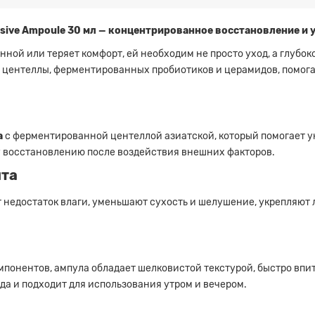
ensive Ampoule 30 мл — концентрированное восстановление и
нной или теряет комфорт, ей необходим не просто уход, а глубо
 центеллы, ферментированных пробиотиков и церамидов, помога
a
с ферментированной центеллой азиатской, который помогает у
у восстановлению после воздействия внешних факторов.
ита
 недостаток влаги, уменьшают сухость и шелушение, укрепляют 
онентов, ампула обладает шелковистой текстурой, быстро впиты
а и подходит для использования утром и вечером.