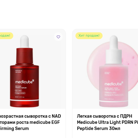
родаж!
Хит продаж!
озрастная сыворотка с NAD
Легкая сыворотка с ПДРН
торами роста medicube EGF
Medicube Ultra Light PDRN P
irming Serum
Peptide Serum 30мл