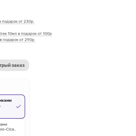
 подарок от 230р.
ee 10мл в подарок от 100р
в подарок от 290р.
трый заказ
тиками
30мл
ками
bio-Cica