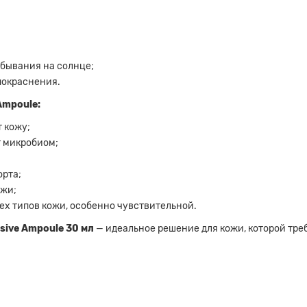
ебывания на солнце;
 покраснения.
Ampoule:
 кожу;
т микробиом;
орта;
ожи;
ех типов кожи, особенно чувствительной.
nsive Ampoule 30 мл
— идеальное решение для кожи, которой тре