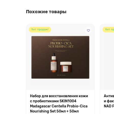
Похожие товары
Хит продаж!
Хит п
Набор для восстановления кожи
Антив
с пробиотиками SKIN1004
и фак
Madagascar Centella Probio-Cica
NAD F
Nourishing Set 50мл + 50мл