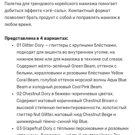
Палетка для трендового корейского макияжа помогает
добиться эффекта «эгё-саль». Компактный формат
позволяет брать продукт с собой и поправлять макияж в
любое время.
Представлена в 4 вариантах:
01 Glitter Dory — глиттеры с крупными блёстками,
подходят для акцента во внутреннем уголке, на
нижнем веке или для макияжа в технике cut crease.
Содержит жёлто-зелёный Green Beam, оттенок с
белыми, коралловыми и розовыми блёстками Yellow
Coral Beam, голубой оттенок морской волны Aqua Blue
Beam и холодный розовый Cool Pink Beam.
02 Chestnut Dory в бежево-коричневых цветах.
Содержит матовый коричневый Chestnut Brown с
высокой степенью пигментированности, золотистый
глиттер Nut Glitter, матовый нюд Chestnut Beige и
шиммерный тёмно-синий Hip Blue.
03 Grapefruit Dory с тёплыми персиковыми и розовыми