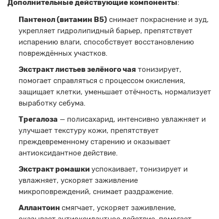
Дополнительные действующие компоненты
:
Пантенол
(витамин B5)
снимает покраснение и зуд,
укрепляет гидролипидный барьер, препятствует
испарению влаги, способствует восстановлению
повреждённых участков.
Экстракт листьев зелёного чая
тонизирует,
помогает справляться с процессом окисления,
защищает клетки, уменьшает отёчность, нормализует
выработку себума.
Трегалоза
— полисахарид, интенсивно увлажняет и
улучшает текстуру кожи, препятствует
преждевременному старению и оказывает
антиоксидантное действие.
Экстракт ромашки
успокаивает, тонизирует и
увлажняет, ускоряет заживление
микроповреждений, снимает раздражение.
Аллантоин
смягчает, ускоряет заживление,
оказывает антиоксидантное действие, помогает