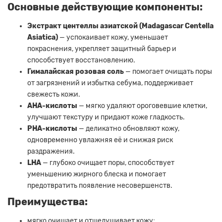
Основные действующие компоненты:
Экстракт центеллы азиатской (Madagascar Centella
Asiatica)
— успокаивает кожу, уменьшает
покраснения, укрепляет защитный барьер и
способствует восстановлению.
Гималайская розовая соль
— помогает очищать поры
от загрязнений и избытка себума, поддерживает
свежесть кожи.
AHA-кислоты
— мягко удаляют ороговевшие клетки,
улучшают текстуру и придают коже гладкость.
PHA-кислоты
— деликатно обновляют кожу,
одновременно увлажняя её и снижая риск
раздражения.
LHA
— глубоко очищает поры, способствует
уменьшению жирного блеска и помогает
предотвратить появление несовершенств.
Преимущества:
мягко очищает и отшелушивает кожу;