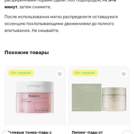
расширенными порами (щёки, лоб, подбородок) на
3–5
минут
, затем снимите.
После использования мягко распределите оставшуюся
эссенцию похлопывающими движениями до полного
впитывания. Не смывайте.
Похожие товары
Хит продаж!
Хит продаж!
Гелевые тонер-пэды с
Пилинг-пэды от