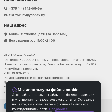
+375 (44) 742-05-86
tiki-toki.by@yandex.by
Наш адрес
Минск, Мстиславца 20 (за Dana Mall)
Без выходных, с 11:00-21:00
ЧТУП ''Азия Ритейл''
Юр. адрес : 220020, Минск, ул. Леси Украинки д12 к1 кв253
Номер в Торговом реестре/Реестре бытовых услуг: 547193,
Республика Беларусь
УНП: 193896018
Регистрационный орган: Мингорисполком
Дата регистрации компании: 08.08.2025
Местонахождение книги замечаний и предложений: г.Минск,
Мы используем файлы cookie
ул.Мстиславца 20
Этот сайт использует файлы cookie для аналитики
и улучшения пользовательского опыта. Оставаясь
на сайте, вы соглашаетесь с нашей Политикой
конфиденциальности
Подробнее...