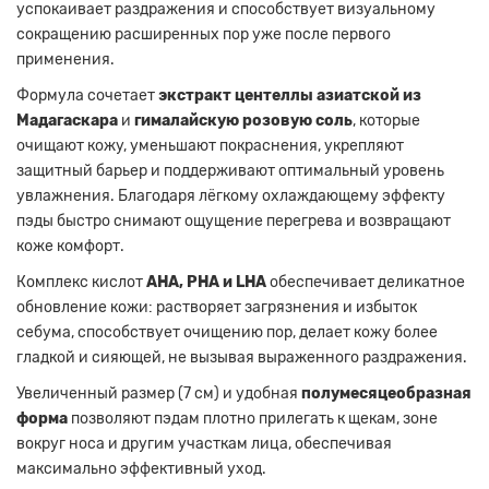
успокаивает раздражения и способствует визуальному
сокращению расширенных пор уже после первого
применения.
Формула сочетает
экстракт центеллы азиатской из
Мадагаскара
и
гималайскую розовую соль
, которые
очищают кожу, уменьшают покраснения, укрепляют
защитный барьер и поддерживают оптимальный уровень
увлажнения. Благодаря лёгкому охлаждающему эффекту
пэды быстро снимают ощущение перегрева и возвращают
коже комфорт.
Комплекс кислот
AHA, PHA и LHA
обеспечивает деликатное
обновление кожи: растворяет загрязнения и избыток
себума, способствует очищению пор, делает кожу более
гладкой и сияющей, не вызывая выраженного раздражения.
Увеличенный размер (7 см) и удобная
полумесяцеобразная
форма
позволяют пэдам плотно прилегать к щекам, зоне
вокруг носа и другим участкам лица, обеспечивая
максимально эффективный уход.