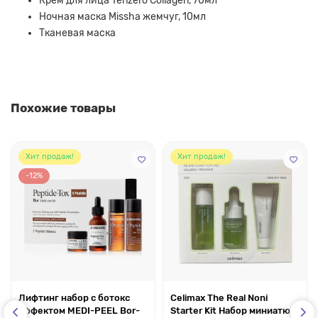
Крем для лица Tenzero Collagen, 70мл
Ночная маска Missha жемчуг, 10мл
Тканевая маска
Похожие товары
Хит продаж!
Хит продаж!
-12%
Лифтинг набор с ботокс
Celimax The Real Noni
эффектом MEDI-PEEL Bor-
Starter Kit Набор миниатюр