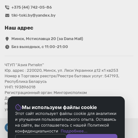
+375 (44) 742-05-86
tiki-toki.by@yandex.by
Наш адрес
Минск, Мстиславца 20 (за Dana Mall)
Без выходных, с 11:00-21:00
ЧТУП ''Азия Ритейл''
Юр. адрес : 220020, Минск, ул. Леси Украинки д12 к1 кв253
Номер в Торговом реестре/Реестре бытовых услуг: 547193,
Республика Беларусь
УНП: 193896018
Регистрационный орган: Мингорисполком
Дата регистрации компании: 08.08.2025
Местонахождение книги замечаний и предложений: г.Минск,
Мы используем файлы cookie
ул.Мстиславца 20
Этот сайт использует файлы cookie для аналитики
и улучшения пользовательского опыта. Оставаясь
на сайте, вы соглашаетесь с нашей Политикой
конфиденциальности
Подробнее...