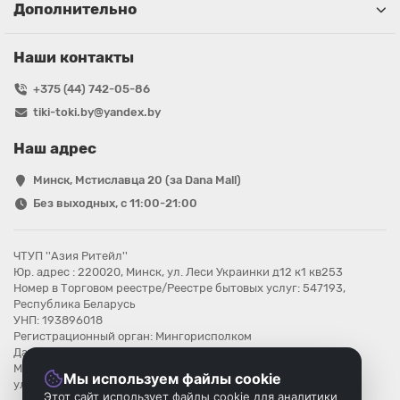
Дополнительно
Наши контакты
+375 (44) 742-05-86
tiki-toki.by@yandex.by
Наш адрес
Минск, Мстиславца 20 (за Dana Mall)
Без выходных, с 11:00-21:00
ЧТУП ''Азия Ритейл''
Юр. адрес : 220020, Минск, ул. Леси Украинки д12 к1 кв253
Номер в Торговом реестре/Реестре бытовых услуг: 547193,
Республика Беларусь
УНП: 193896018
Регистрационный орган: Мингорисполком
Дата регистрации компании: 08.08.2025
Местонахождение книги замечаний и предложений: г.Минск,
Мы используем файлы cookie
ул.Мстиславца 20
Этот сайт использует файлы cookie для аналитики