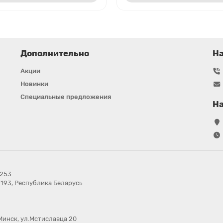
Дополнительно
Н
Акции
Новинки
Специальные предложения
На
в253
7193, Республика Беларусь
Минск, ул.Мстиславца 20