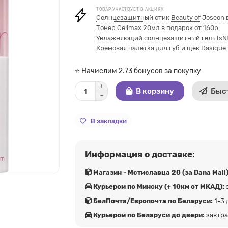
ТОВАР УЧАСТВУЕТ В АКЦИЯХ
Солнцезащитный стик Beauty of Joseon в
Тонер Celimax 20мл в подарок от 160р.
Увлажняющий солнцезащитный гель IsNtr
Кремовая палетка для губ и щёк Dasique 
⭐ Начислим 2.73 бонусов за покупку
В корзину
Быс
В закладки
Информация о доставке:
Магазин - Мстиславца 20 (за Dana Mall)
Курьером по Минску (+ 10км от МКАД):
БелПочта/Европочта по Беларуси:
1-3 
Курьером по Беларуси до двери:
завтр