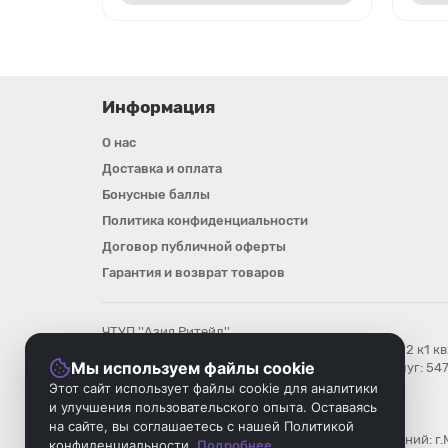
Информация
О нас
Доставка и оплата
Бонусные баллы
Политика конфиденциальности
Договор публичной оферты
Гарантия и возврат товаров
ЧТУП ''Азия Ритейл''
Юр. адрес : 220020, Минск, ул. Леси Украинки д12 к1 к
Мы используем файлы cookie
Номер в Торговом реестре/Реестре бытовых услуг: 54
УНП: 193896018
Этот сайт использует файлы cookie для аналитики
Регистрационный орган: Мингорисполком
и улучшения пользовательского опыта. Оставаясь
Дата регистрации компании: 08.08.2025
на сайте, вы соглашаетесь с нашей Политикой
Местонахождение книги замечаний и предложений: г.
конфиденциальности
Подробнее...