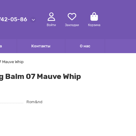
 742-05-86
Войти
Закладки
Корзина
а
Контакты
О нас
7 Mauve Whip
g Balm 07 Mauve Whip
Rom&nd