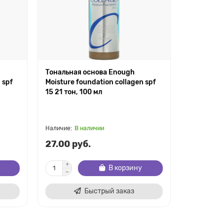
Тональная основа Enough
База под
 spf
Moisture foundation collagen spf
сияния He
15 21 тон, 100 мл
SPF50+ 
В наличии
В
27.00 руб.
59.00 р
В корзину
Быстрый заказ