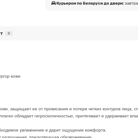
Курьером по Беларуси до двери:
завтр
т
0
ургор кожи.
 кожи, защищает ее от провисания и потери четких контуров лица,
ллаген обладает гигроскопичностью, притягивает и удерживает вла
бходимое увлажнение и дарит ощущение комфорта.
т разрушения, предотвращая обезвоживание.