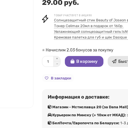
29.00 руб.
ТОВАР УЧАСТВУЕТ В АКЦИЯХ
Солнцезащитный стик Beauty of Joseon в
Тонер Celimax 20мл в подарок от 160р.
Увлажняющий солнцезащитный гель IsNtr
Кремовая палетка для губ и щёк Dasique 
⭐ Начислим 2.03 бонусов за покупку
В корзину
Быс
В закладки
Информация о доставке:
Магазин - Мстиславца 20 (за Dana Mall)
Курьером по Минску (+ 10км от МКАД):
БелПочта/Европочта по Беларуси:
1-3 