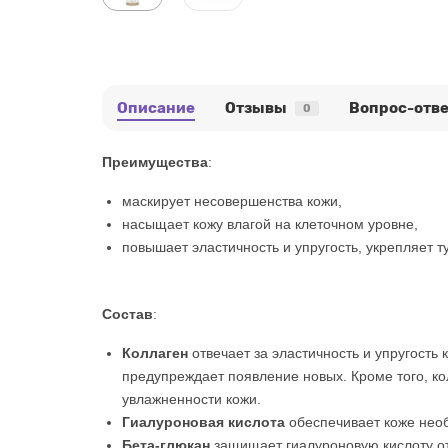
Описание
Отзывы
Вопрос-отве
0
Преимущества
:
маскирует несовершенства кожи,
насыщает кожу влагой на клеточном уровне,
повышает эластичность и упругость, укрепляет т
Состав
:
Коллаген
отвечает за эластичность и упругость
предупреждает появление новых. Кроме того, ко
увлажненности кожи.
Гиалуроновая кислота
обеспечивает коже нео
Бета-глюкан
защищает гиалуроновую кислоту о