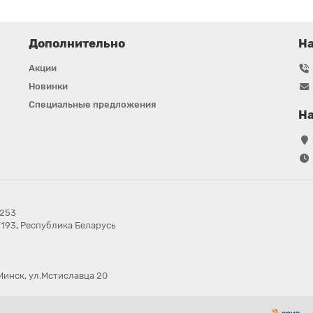
Дополнительно
Н
Акции
Новинки
Специальные предложения
На
в253
7193, Республика Беларусь
Минск, ул.Мстиславца 20