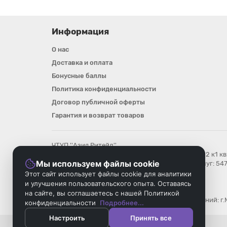
Информация
О нас
Доставка и оплата
Бонусные баллы
Политика конфиденциальности
Договор публичной оферты
Гарантия и возврат товаров
ЧТУП ''Азия Ритейл''
Юр. адрес : 220020, Минск, ул. Леси Украинки д12 к1 к
Мы используем файлы cookie
Номер в Торговом реестре/Реестре бытовых услуг: 54
УНП: 193896018
Этот сайт использует файлы cookie для аналитики
Регистрационный орган: Мингорисполком
и улучшения пользовательского опыта. Оставаясь
Дата регистрации компании: 08.08.2025
на сайте, вы соглашаетесь с нашей Политикой
Местонахождение книги замечаний и предложений: г.
конфиденциальности
Подробнее...
Настроить
Принять все