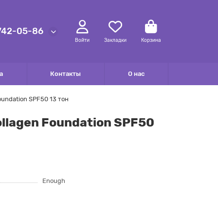
 742-05-86
Войти
Закладки
Корзина
а
Контакты
О нас
oundation SPF50 13 тон
ollagen Foundation SPF50
Enough