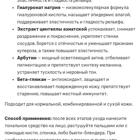
эластичность и гладкость рельефа.
Гиалуронат натрия
— низкомолекулярная формула
гиалуроновой кислоты, насыщает эпидермис влагой,
поддерживает эластичность и гладкость рельефа.
Экстракт центеллы азиатской
успокаивает, снимает
раздражение и покраснение, укрепляет стенки
сосудов, борется с отёчностью и уменьшает признаки
купероза, а также повышает эластичность.
Арбутин
— мощный осветляющий актив, отбеливает
пигментацию и препятствует синтезу меланина,
устраняет тусклость и неровный тон.
Бета-глюкан
— антиоксидант, защищает и
восстанавливает поврежденную кожу, препятствует
старению, повышает местный иммунитет.
Подходит для нормальной, комбинированной и сухой кожи.
Способ применения:
после всех этапов ухода нанесите
тональное средство на лицо, растушуйте пальцами или с
помощью кисти, спонжа, либо бьюти-блендера. При