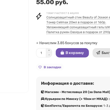
55.00 руб.
ТОВАР УЧАСТВУЕТ В АКЦИЯХ
Солнцезащитный стик Beauty of Joseon в
Тонер Celimax 20мл в подарок от 160р.
Увлажняющий солнцезащитный гель IsNtr
Палетка румян Dasique в подарок от 290
⭐ Начислим 3.85 бонусов за покупку
В корзину
Быс
В закладки
Информация о доставке:
Магазин - Мстиславца 20 (за Dana Mall)
Курьером по Минску (+ 10км от МКАД):
БелПочта/Европочта по Беларуси:
1-3 