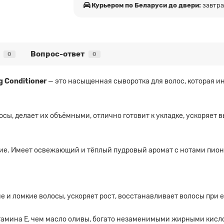
Курьером по Беларуси до двери:
завтр
Вопрос-ответ
0
0
g Conditioner
— это насыщенная сыворотка для волос, которая и
сы, делает их объёмными, отлично готовит к укладке, ускоряет 
ние. Имеет освежающий и тёплый пудровый аромат с нотами пиона
ие и ломкие волосы, ускоряет рост, восстанавливает волосы при
тамина E, чем масло оливы, богато незаменимыми жирными кисл