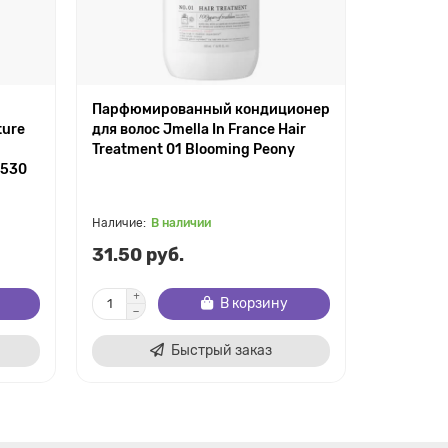
Парфюмированный кондиционер
Парфюми
ture
для волос Jmella In France Hair
для волос
Treatment 01 Blooming Peony
Treatmen
 530
В наличии
В
31.50 руб.
31.50 р
В корзину
Быстрый заказ