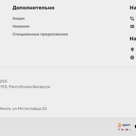
Дополнительно
Н
Акции
Новинки
Специальные предложения
На
в253
7193, Республика Беларусь
Минск, ул.Мстиславца 20