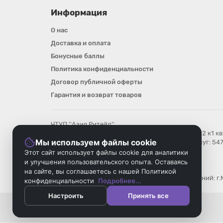
Информация
О нас
Доставка и оплата
Бонусные баллы
Политика конфиденциальности
Договор публичной оферты
Гарантия и возврат товаров
ЧТУП ''Азия Ритейл''
Юр. адрес : 220020, Минск, ул. Леси Украинки д12 к1 к
Мы используем файлы cookie
Номер в Торговом реестре/Реестре бытовых услуг: 54
УНП: 193896018
Этот сайт использует файлы cookie для аналитики
Регистрационный орган: Мингорисполком
и улучшения пользовательского опыта. Оставаясь
Дата регистрации компании: 08.08.2025
на сайте, вы соглашаетесь с нашей Политикой
Местонахождение книги замечаний и предложений: г.
конфиденциальности
Подробнее...
Настроить
Принять все