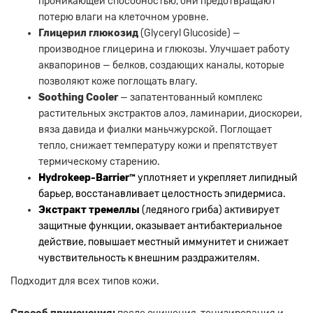
проникающей способностью, они предотвращают
потерю влаги на клеточном уровне.
Глицерил глюкозид
(Glyceryl Glucoside) —
производное глицерина и глюкозы. Улучшает работу
аквапоринов — белков, создающих каналы, которые
позволяют коже поглощать влагу.
Soothing Cooler
— запатентованный комплекс
растительных экстрактов алоэ, ламинарии, диоскореи,
вяза давида и фиалки маньчжурской. Поглощает
тепло, снижает температуру кожи и препятствует
термическому старению.
Hydrokeep-Barrier™
уплотняет и укрепляет липидный
барьер, восстанавливает целостность эпидермиса.
Экстракт тремеллы
(ледяного гриба) активирует
защитные функции, оказывает антибактериальное
действие, повышает местный иммунитет и снижает
чувствительность к внешним раздражителям.
Подходит для всех типов кожи.