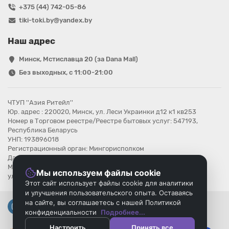
+375 (44) 742-05-86
tiki-toki.by@yandex.by
Наш адрес
Минск, Мстиславца 20 (за Dana Mall)
Без выходных, с 11:00-21:00
ЧТУП ''Азия Ритейл''
Юр. адрес : 220020, Минск, ул. Леси Украинки д12 к1 кв253
Номер в Торговом реестре/Реестре бытовых услуг: 547193,
Республика Беларусь
УНП: 193896018
Регистрационный орган: Мингорисполком
Дата регистрации компании: 08.08.2025
Местонахождение книги замечаний и предложений: г.Минск,
Мы используем файлы cookie
ул.Мстиславца 20
Этот сайт использует файлы cookie для аналитики
и улучшения пользовательского опыта. Оставаясь
на сайте, вы соглашаетесь с нашей Политикой
конфиденциальности
Подробнее...
Настроить
Принять все