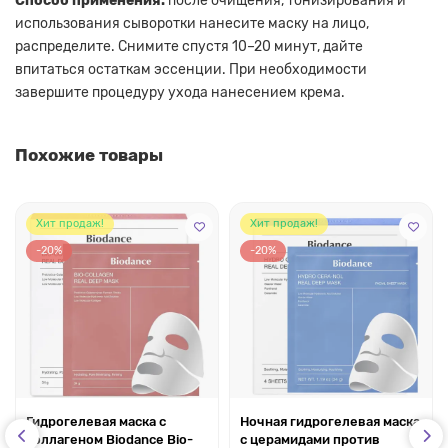
Способ применения:
после очищения, тонизирования и
использования сыворотки нанесите маску на лицо,
распределите. Снимите спустя 10–20 минут, дайте
впитаться остаткам эссенции. При необходимости
завершите процедуру ухода нанесением крема.
Похожие товары
Хит продаж!
Хит продаж!
-20%
-20%
Гидрогелевая маска с
Ночная гидрогелевая маска
коллагеном Biodance Bio-
с церамидами против