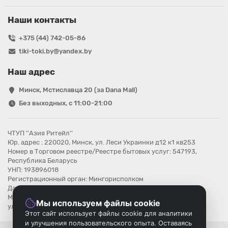
Наши контакты
+375 (44) 742-05-86
tiki-toki.by@yandex.by
Наш адрес
Минск, Мстиславца 20 (за Dana Mall)
Без выходных, с 11:00-21:00
ЧТУП ''Азия Ритейл''
Юр. адрес : 220020, Минск, ул. Леси Украинки д12 к1 кв253
Номер в Торговом реестре/Реестре бытовых услуг: 547193,
Республика Беларусь
УНП: 193896018
Регистрационный орган: Мингорисполком
Дата регистрации компании: 08.08.2025
Местонахождение книги замечаний и предложений: г.Минск,
Мы используем файлы cookie
ул.Мстиславца 20
Этот сайт использует файлы cookie для аналитики
и улучшения пользовательского опыта. Оставаясь