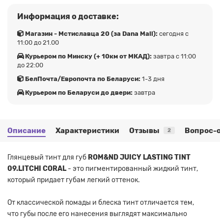
Информация о доставке:
Магазин - Мстиславца 20 (за Dana Mall):
сегодня с
11:00 до 21.00
Курьером по Минску (+ 10км от МКАД):
завтра с 11:00
до 22:00
БелПочта/Европочта по Беларуси:
1-3 дня
Курьером по Беларуси до двери:
завтра
Описание
Характеристики
Отзывы
Вопрос-о
2
Глянцевый тинт для губ
ROM&ND JUICY LASTING TINT
09.LITCHI CORAL
- это пигментированный жидкий тинт,
который придает губам легкий оттенок.
От классической помады и блеска тинт отличается тем,
что губы после его нанесения выглядят максимально