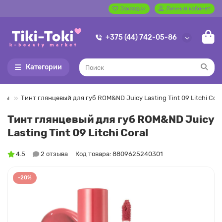
Закладки
Личный кабинет
+375 (44) 742-05-86
Категории
нты
Тинт глянцевый для губ ROM&ND Juicy Lasting Tint 09 Litchi Cora
Тинт глянцевый для губ ROM&ND Juicy
Lasting Tint 09 Litchi Coral
4.5
2 отзыва
Код товара: 8809625240301
-20%